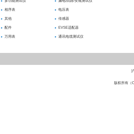
多功能测试仪
漏电/回路/安规测试仪
相序表
电压表
其他
传感器
配件
EVSE适配器
万用表
通讯电缆测试仪
沪
版权所有（