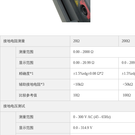
接地
电
阻
测
量
20
Ω
200
Ω
测
量范
围
0.00 - 2000
Ω
显
示范
围
0.00 - 20.99
Ω
0.0 - 20
精确度
*1
±
1.5%rdg
±
0.08
Ω
*2
±
1.5%rd
辅
助接地
电
阻
*3
<10k
Ω
<50k
Ω
比
较
参考
值
10
Ω
100
Ω
接地
电压测试
测
量范
围
0 - 300 V AC (45 - 65Hz)
显
示范
围
0.0 - 314.9 V