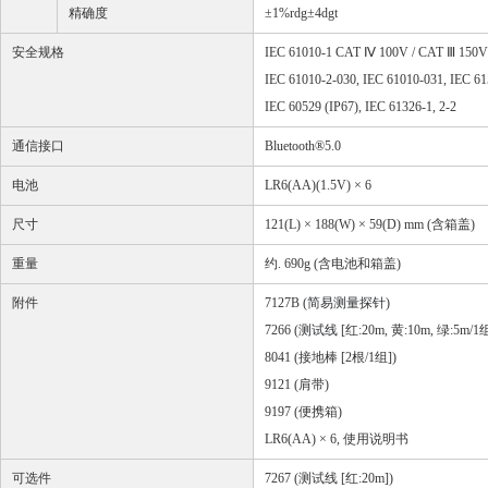
精确度
±
1%rdg
±
4dgt
安全
规
格
IEC 61010-1 CAT
Ⅳ
100V / CAT
Ⅲ
150V
IEC 61010-2-030, IEC 61010-031, IEC 61
IEC 60529 (IP67), IEC 61326-1, 2-2
通信接口
Bluetooth®5.0
电
池
LR6(AA)(1.5V)
×
6
尺寸
121(L)
×
188(W)
×
59(D) mm (
含箱盖
)
重量
约
. 690g (
含
电
池和箱盖
)
附件
7127B (
简易测量探针
)
7266 (
测试线
[
红
:20m,
黄
:10m,
绿
:5m/1
8041 (
接地棒
[2
根
/1
组
])
9121 (
肩带
)
9197 (
便携箱
)
LR6(AA)
×
6,
使用
说
明
书
可
选
件
7267 (
测试线
[
红
:20m])