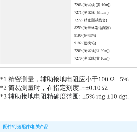
7268 (
测试线
[
黄
:10m])
7271 (
测试线
[
绿
:5m])
7272 (
精密
测试线
套
)
8259 (
测
量
终
端适配器
)
9190 (
便携箱
)
9192 (
便携箱
)
7269 (
测试线
(
红
20m))
7270 (
测试线
(
黄
10m))
*1
精密测量，辅助接地电阻应小于
100 Ω ±5%.
*2
简易测量时，在指定刻度上
±0.10 Ω.
*3
辅助接地电阻精确度范围
: ±5% rdg ±10 dgt.
配件/可选配件/相关产品