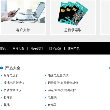
客户支持
总目录索取
首页
|
网站地图
|
联系我们
|
隐私政策
|
使用条款
产品大全
钳形电流表
绝缘电阻测试仪
接地电阻测试仪
记录仪/电能质量分析仪
多功能测试仪
漏电/回路/安规测试仪
相序表
电压表
其他
传感器