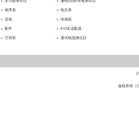
多功能测试仪
漏电/回路/安规测试仪
相序表
电压表
其他
传感器
配件
EVSE适配器
万用表
通讯电缆测试仪
沪
版权所有（