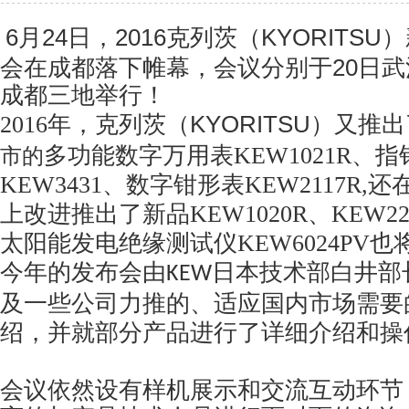
6
月
24
日，
2016
克列茨（
KYORITSU
）
会在成都落下帷幕，会议分别于
20
日武
成都三地举行！
2016
年，克列茨（
KYORITSU
）又推出
多功能数字万用表
KEW1021R
、指
市的
KEW3431
、数字钳形表
KEW2117R,
还
上改进推出了新品
KEW1020R
、
KEW22
太阳能发电绝缘测试仪
KEW6024PV
也
今年的
发布会由
日本技术部白井部
KEW
及一些公司力推的、适应国内市场需要
绍，并就部分产品进行了详细介绍和操
会议依然设有样机展示和交流互动环节