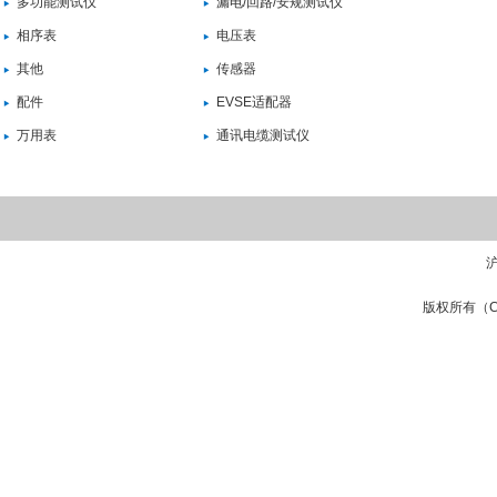
多功能测试仪
漏电/回路/安规测试仪
相序表
电压表
其他
传感器
配件
EVSE适配器
万用表
通讯电缆测试仪
沪
版权所有（