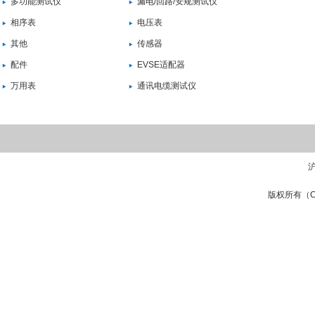
多功能测试仪
漏电/回路/安规测试仪
相序表
电压表
其他
传感器
配件
EVSE适配器
万用表
通讯电缆测试仪
沪
版权所有（