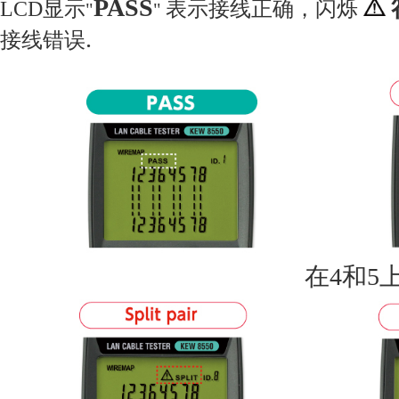
PASS
LCD显示
表示接线正确，闪烁
"
"
.
接线错误
在4和5上